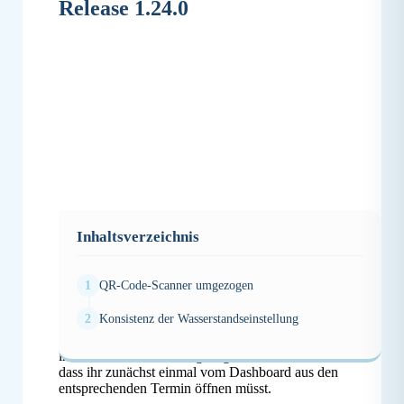
Release 1.24.0
Inhaltsverzeichnis
QR-Code-Scanner umgezogen
QR-Code-Scanner umgezogen
Konsistenz der Wasserstandseinstellung
Der Button zum Aktivieren des QR-Code-
Scanners wurde von der unteren Navigationsleiste
in die Terminansicht umgezogen. Das bedeutet,
dass ihr zunächst einmal vom Dashboard aus den
entsprechenden Termin öffnen müsst.