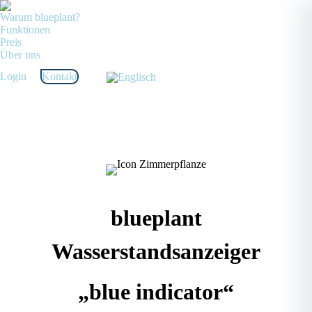
Warum blueplant?
Funktionen
Preis
Über uns
Login
Kontakt
blueplant
Wasserstandsanzeiger
„blue indicator“