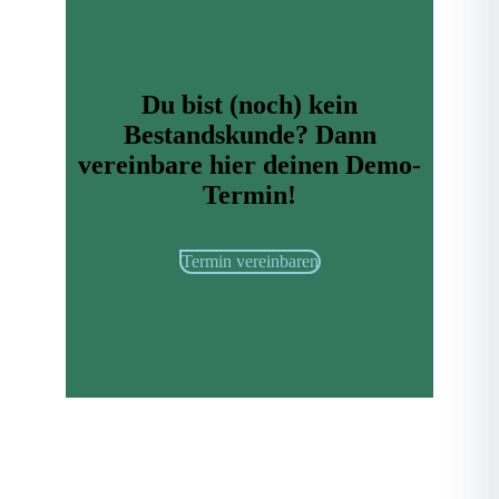
Du bist (noch) kein
Bestandskunde? Dann
vereinbare hier deinen Demo-
Termin!
Termin vereinbaren