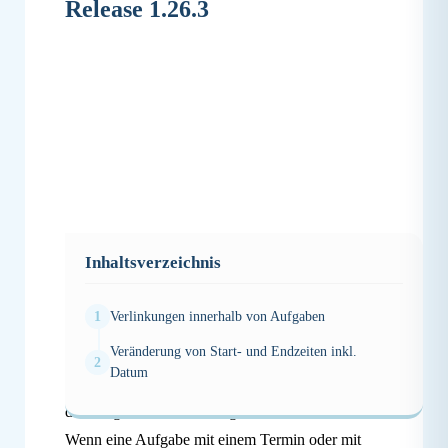
Release 1.26.3
Inhaltsverzeichnis
Verlinkungen innerhalb von Aufgaben
Verlinkungen innerhalb von Aufgaben
Veränderung von Start- und Endzeiten inkl.
Datum
Endlich ist es soweit und ihr könnt die
Verlinkungen von Aufgaben in der App unterhalb
der Aufgabe sehen und sogar klicken!
Wenn eine Aufgabe mit einem Termin oder mit