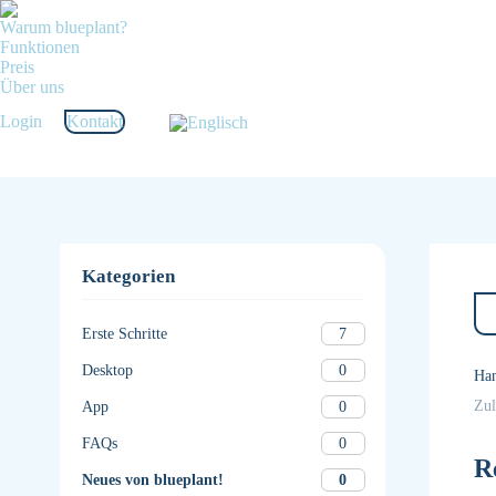
Warum blueplant?
Funktionen
Preis
Über uns
Login
Kontakt
Kategorien
7
Erste Schritte
0
Desktop
Ha
Zul
0
App
0
FAQs
R
0
Neues von blueplant!