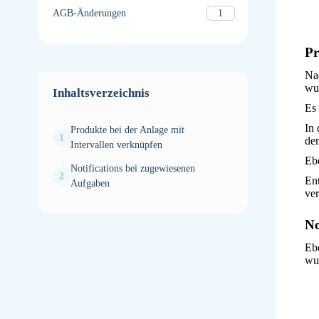
1
AGB-Änderungen
Pr
Na
wur
Inhaltsverzeichnis
Es 
In 
Produkte bei der Anlage mit
dem
Intervallen verknüpfen
Ebe
Notifications bei zugewiesenen
Ent
Aufgaben
ver
No
Eb
wur