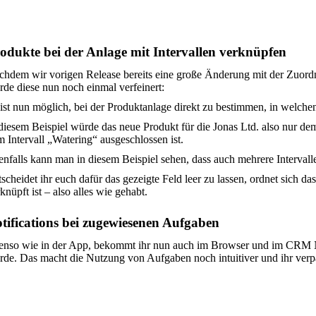
odukte bei der Anlage mit Intervallen verknüpfen
chdem wir vorigen Release bereits eine große Änderung mit der Zuordn
de diese nun noch einmal verfeinert:
ist nun möglich, bei der Produktanlage direkt zu bestimmen, in welc
diesem Beispiel würde das neue Produkt für die Jonas Ltd. also nur de
 Intervall „Watering“ ausgeschlossen ist.
nfalls kann man in diesem Beispiel sehen, dass auch mehrere Interval
scheidet ihr euch dafür das gezeigte Feld leer zu lassen, ordnet sich da
knüpft ist – also alles wie gehabt.
tifications bei zugewiesenen Aufgaben
enso wie in der App, bekommt ihr nun auch im Browser und im CRM N
de. Das macht die Nutzung von Aufgaben noch intuitiver und ihr verp