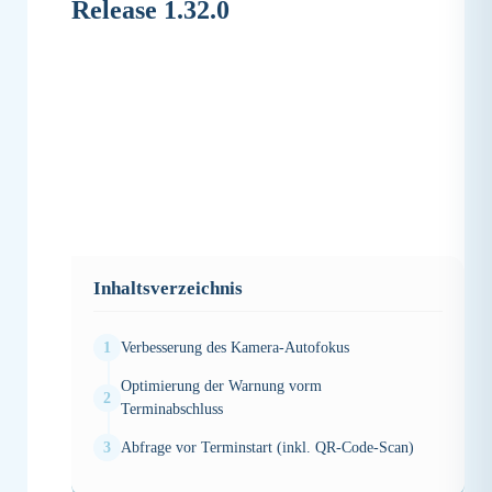
Release 1.32.0
Inhaltsverzeichnis
Verbesserung des Kamera-Autofokus
Optimierung der Warnung vorm
Terminabschluss
Verbesserung des Kamera-Autofokus
Abfrage vor Terminstart (inkl. QR-Code-Scan)
Wir haben ein neues Kamera-Plugin eingebaut,
von dem wir uns einen besseren Umgang mit der