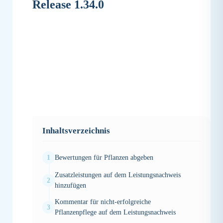
Release 1.34.0
Inhaltsverzeichnis
Bewertungen für Pflanzen abgeben
Zusatzleistungen auf dem Leistungsnachweis
hinzufügen
Bewertungen für Pflanzen abgeben
Kommentar für nicht-erfolgreiche
Pflanzenpflege auf dem Leistungsnachweis
Die Bewertung für die Pflanzen gliedert sich
optimal in den normalen Pflegeprozess ein: