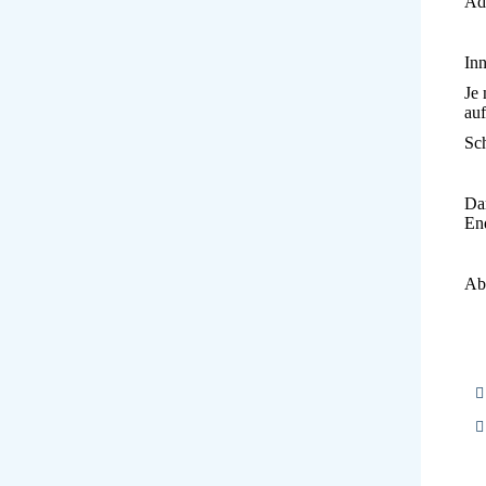
Adr
Inn
Je 
auf
Sch
Dar
End
Abg