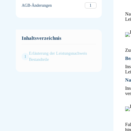
1
AGB-Änderungen
Nac
Lei
Inhaltsverzeichnis
Zun
Erläuterung der Leistungsnachweis
Be
Bestandteile
Ins
Lei
Na
Ins
ver
Fal
hin