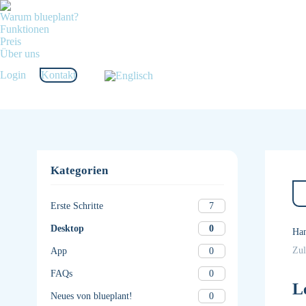
Warum blueplant?
Funktionen
Preis
Über uns
Login
Kontakt
Kategorien
7
Erste Schritte
0
Desktop
Ha
Zul
0
App
0
FAQs
L
0
Neues von blueplant!