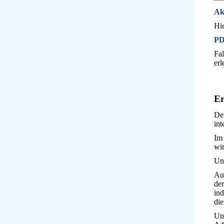
Ak
Hie
P
Fal
erl
Er
Der
int
Im
wir
Unt
Auf
de
ind
di
Un